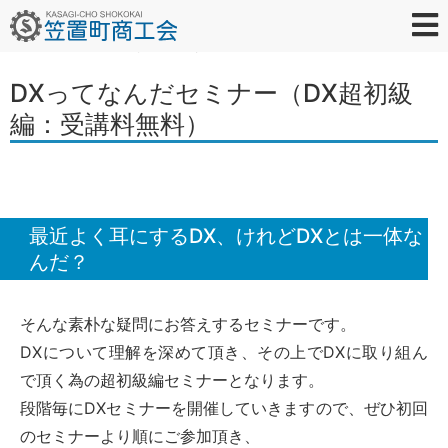
2022年10月4日
イベント情報
トップ
商工会について
会員の皆様へ
イベント情報
観光案内
お問い合わせ
DXってなんだセミナー（DX超初級
編：受講料無料）
最近よく耳にするDX、けれどDXとは一体な
んだ？
そんな素朴な疑問にお答えするセミナーです。
DXについて理解を深めて頂き、その上でDXに取り組ん
で頂く為の超初級編セミナーとなります。
段階毎にDXセミナーを開催していきますので、ぜひ初回
のセミナーより順にご参加頂き、