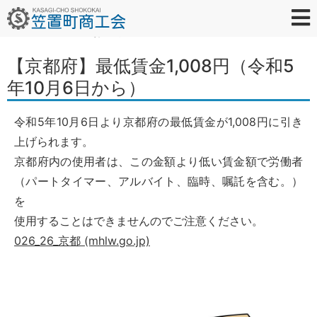
2022年10月4日
お知らせ
トップ
商工会について
会員の皆様へ
イベント情報
観光案内
お問い合わせ
【京都府】最低賃金1,008円（令和5
年10月6日から）
令和5年10月6日より京都府の最低賃金が1,008円に引き
上げられます。
京都府内の使用者は、この金額より低い賃金額で労働者
（パートタイマー、アルバイト、臨時、嘱託を含む。）
を
使用することはできませんのでご注意ください。
026_26_京都 (mhlw.go.jp)